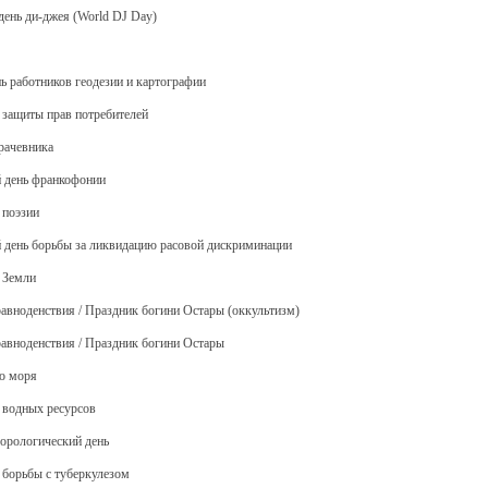
день ди-джея (World DJ Day)
нь работников геодезии и картографии
 защиты прав потребителей
грачевника
 день франкофонии
 поэзии
 день борьбы за ликвидацию расовой дискриминации
 Земли
 равноденствия / Праздник богини Остары (оккультизм)
 равноденствия / Праздник богини Остары
го моря
 водных ресурсов
еорологический день
 борьбы с туберкулезом