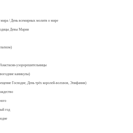
 мира / День всемирных молитв о мире
родицы Девы Марии
ультизм)
. Анастасии-узорорешительницы
овогодние каникулы)
рещение Господне, День трёх королей-волхвов, Эпифания)
ождество
ного
вый год
подне