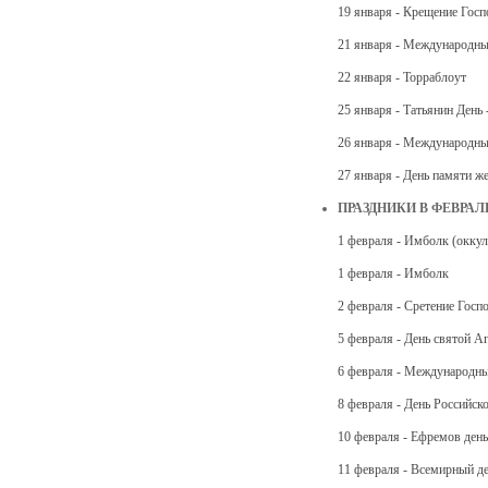
19 января - Крещение Госп
21 января - Международны
22 января - Торраблоут
25 января - Татьянин День 
26 января - Международны
27 января - День памяти ж
ПРАЗДНИКИ В ФЕВРАЛ
1 февраля - Имболк (оккул
1 февраля - Имболк
2 февраля - Сретение Госп
5 февраля - День святой А
6 февраля - Международны
8 февраля - День Российск
10 февраля - Ефремов день
11 февраля - Всемирный д