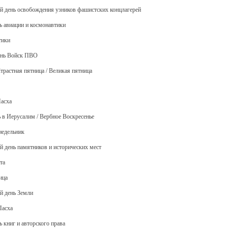
й день освобождения узников фашистских концлагерей
ь авиации и космонавтики
тики
День Войск ПВО
Страстная пятница / Великая пятница
Пасха
ь в Иерусалим / Вербное Воскресенье
недельник
й день памятников и исторических мест
та
ица
й день Земли
Пасха
ь книг и авторского права