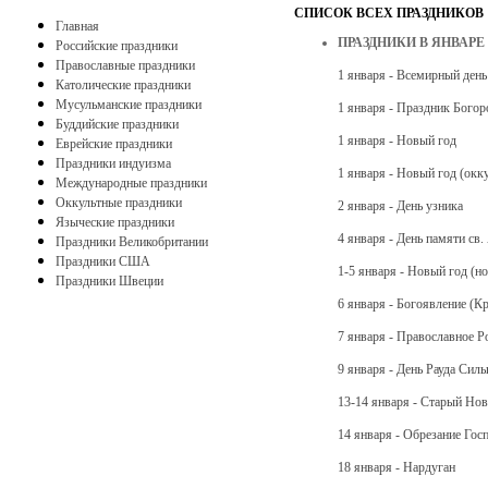
СПИСОК ВСЕХ ПРАЗДНИКОВ
Главная
ПРАЗДНИКИ В ЯНВАРЕ
Российские праздники
Православные праздники
1 января - Всемирный день
Католические праздники
Мусульманские праздники
1 января - Праздник Бого
Буддийские праздники
1 января - Новый год
Еврейские праздники
Праздники индуизма
1 января - Новый год (окк
Международные праздники
Оккультные праздники
2 января - День узника
Языческие праздники
4 января - День памяти св
Праздники Великобритании
Праздники США
1-5 января - Новый год (н
Праздники Швеции
6 января - Богоявление (К
7 января - Православное Р
9 января - День Рауда Силь
13-14 января - Старый Но
14 января - Обрезание Гос
18 января - Нардуган