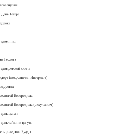
лаговещение
 День Театра
одброка
 день птиц
ень Геолога
день детской книги
сидора (покровителя Интернета)
 здоровья
Пресвятой Богородицы
Пресвятой Богородицы (оккультизм)
 день цыган
день тайцзи и цигуна
День рождения Будды