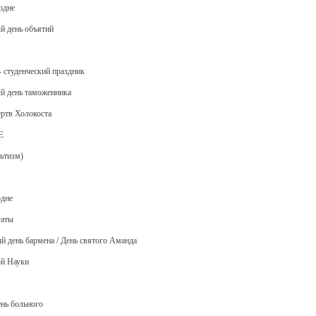
одне
й день объятий
- студенческий праздник
й день таможенника
ертв Холокоста
Е
ьтизм)
одне
гаты
й день бармена / День святого Аманда
ой Науки
ень больного