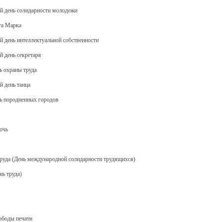
й день солидарности молодежи
ста Марка
й день интеллектуальной собственности
й день секретаря
ь охраны труда
й день танца
нь породненных городов
ночь
труда (День международной солидарности трудящихся)
нь труда)
ободы печати