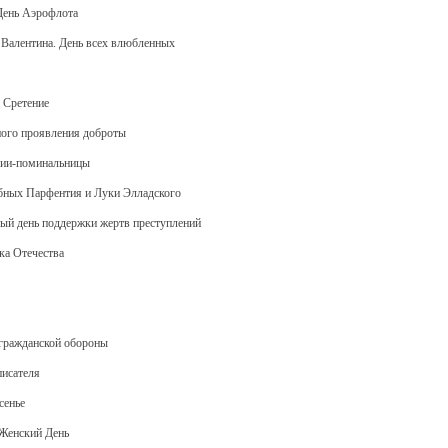
 День Аэрофлота
 Валентина. День всех влюбленных
 Сретение
ного проявления доброты
афии-поминальницы
обных Парфентия и Луки Элладского
ый день поддержки жертв преступлений
ка Отечества
 гражданской обороны
писателя
сенье
Женский День