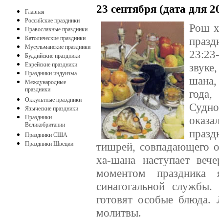
23 сентября (дата для 
Главная
Российские праздники
Рош х
Православные праздники
Католические праздники
празд
Мусульманские праздники
23:23
Буддийские праздники
Еврейские праздники
звуке
Праздники индуизма
шана,
Международные
праздники
года,
Оккультные праздники
Судно
Языческие праздники
Праздники
оказа
Великобритании
празд
Праздники США
Праздники Швеции
тишрей, совпадающего о
ха-шана наступает веч
моментом праздника 
синагогальной службы
готовят особые блюда.
молитвы.